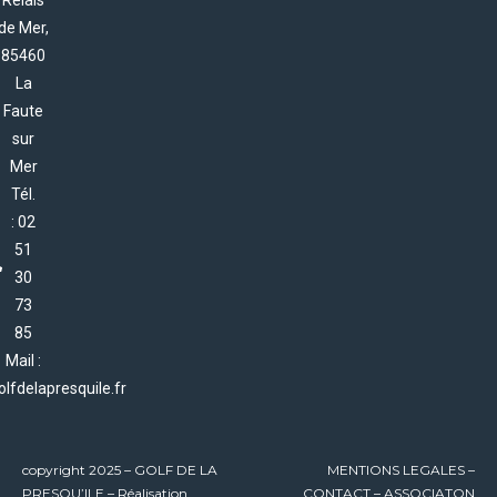
Relais
de Mer,
85460
La
Faute
sur
Mer
Tél.
: 02
51
30
73
85
Mail :
lfdelapresquile.fr
copyright 2025 – GOLF DE LA
MENTIONS LEGALES
–
PRESQU’ILE – Réalisation
CONTACT
–
ASSOCIATON