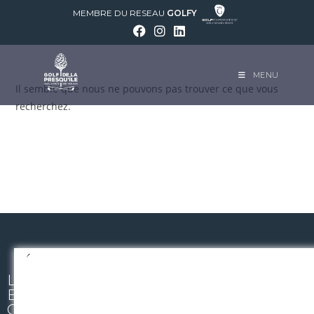
MEMBRE DU RESEAU
GOLFY
MENU
Il semble que nous ne pouvons pas trouver ce que vous
recherchez.
L
E
G