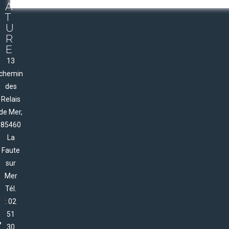
A
T
U
R
E
13
chemin
des
Relais
de Mer,
85460
La
Faute
sur
Mer
Tél.
: 02
51
30