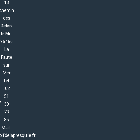
13
chemin
des
Relais
de Mer,
85460
La
Faute
sur
Mer
Tél.
: 02
51
30
73
85
Mail :
lfdelapresquile.fr